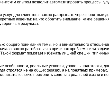
иентским опытом позволит автоматизировать процессы, ул
 услуг для клиентов» важно раскрывать через понятные де
нкретные акценты: на что обратить внимание, какие решен
уверенный результат.
ько общего понимания темы, но и внимательного отношения
начала важно разобраться в причинах проблемы или задач
и. Такой формат помогает избежать лишней спешки, типичн
ые особенности, реальные условия, уровень подготовки, д
а строятся не на общих фразах, а на понятных примерах, 
м, читателю легче применить советы в реальной жизни и по