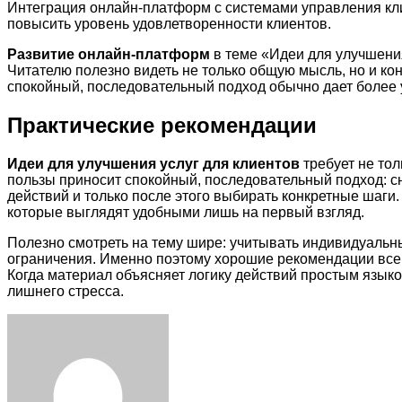
Интеграция онлайн-платформ с системами управления кл
повысить уровень удовлетворенности клиентов.
Развитие онлайн-платформ
в теме «Идеи для улучшения
Читателю полезно видеть не только общую мысль, но и ко
спокойный, последовательный подход обычно дает более 
Практические рекомендации
Идеи для улучшения услуг для клиентов
требует не тол
пользы приносит спокойный, последовательный подход: с
действий и только после этого выбирать конкретные шаг
которые выглядят удобными лишь на первый взгляд.
Полезно смотреть на тему шире: учитывать индивидуальн
ограничения. Именно поэтому хорошие рекомендации всегд
Когда материал объясняет логику действий простым языко
лишнего стресса.
Facebook
Twitter
LinkedIn
Tumblr
Pinterest
Reddit
VKontakte
Odnoklassniki
Skype
WhatsApp
Telegram
Viber
Share
Print
via
Email