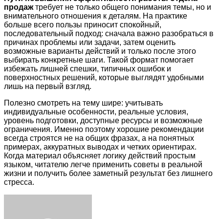
продаж
требует не только общего понимания темы, но и
внимательного отношения к деталям. На практике
больше всего пользы приносит спокойный,
последовательный подход: сначала важно разобраться в
причинах проблемы или задачи, затем оценить
возможные варианты действий и только после этого
выбирать конкретные шаги. Такой формат помогает
избежать лишней спешки, типичных ошибок и
поверхностных решений, которые выглядят удобными
лишь на первый взгляд.
Полезно смотреть на тему шире: учитывать
индивидуальные особенности, реальные условия,
уровень подготовки, доступные ресурсы и возможные
ограничения. Именно поэтому хорошие рекомендации
всегда строятся не на общих фразах, а на понятных
примерах, аккуратных выводах и четких ориентирах.
Когда материал объясняет логику действий простым
языком, читателю легче применить советы в реальной
жизни и получить более заметный результат без лишнего
стресса.
Facebook
Twitter
LinkedIn
Tumblr
Pinterest
Reddit
VKontakte
Odnoklassniki
Skype
WhatsApp
Telegram
Viber
Share
Print
via
Email