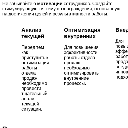
Не забывайте о
мотивации
сотрудников. Создайте
стимулирующую систему вознаграждения, основанную
на достижении целей и результативности работы.
Анализ
Оптимизация
Вне
текущей
внутренних
Для
повы
Перед тем
Для повышения
эффе
как
эффективности
работ
приступить к
работы отдела
прод
оптимизации
продаж
внедр
работы
необходимо
инно
отдела
оптимизировать
подхо
продаж,
внутренние
необходимо
процессы.
провести
тщательный
анализ
текущей
ситуации.