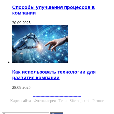
Способы улучшения процессов в
компании
20.09.2025
Как использовать технологии для
развития компании
28.09.2025
Facebook
Twitter
WhatsApp
Telegram
--------------------------------------
Карта сайта |
Фотогалерея |
Теги |
Sitemap.xml |
Разное