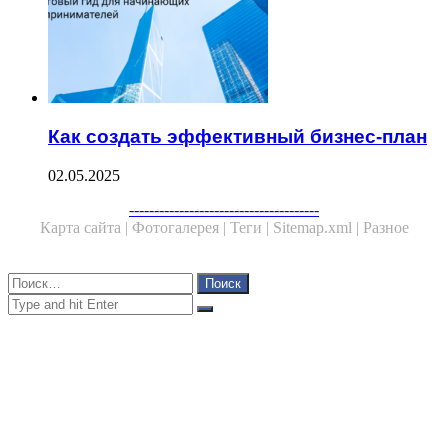
Как создать эффективный бизнес-план
02.05.2025
Facebook
Twitter
WhatsApp
Telegram
--------------------------------------
Карта сайта |
Фотогалерея |
Теги |
Sitemap.xml |
Разное
Close
Найти:
Close
Search
for