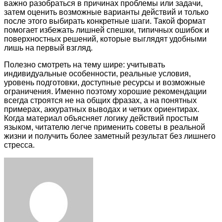
важно разобраться в причинах проблемы или задачи,
затем оценить возможные варианты действий и только
после этого выбирать конкретные шаги. Такой формат
помогает избежать лишней спешки, типичных ошибок и
поверхностных решений, которые выглядят удобными
лишь на первый взгляд.
Полезно смотреть на тему шире: учитывать
индивидуальные особенности, реальные условия,
уровень подготовки, доступные ресурсы и возможные
ограничения. Именно поэтому хорошие рекомендации
всегда строятся не на общих фразах, а на понятных
примерах, аккуратных выводах и четких ориентирах.
Когда материал объясняет логику действий простым
языком, читателю легче применить советы в реальной
жизни и получить более заметный результат без лишнего
стресса.
Facebook
Twitter
LinkedIn
Tumblr
Pinterest
Reddit
VKontakte
Odnoklassniki
Skype
WhatsApp
Telegram
Viber
Share
Print
via
Email